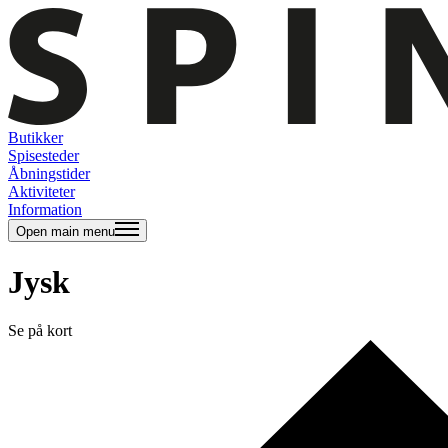
Butikker
Spisesteder
Åbningstider
Aktiviteter
Information
Open main menu
Jysk
Se på kort